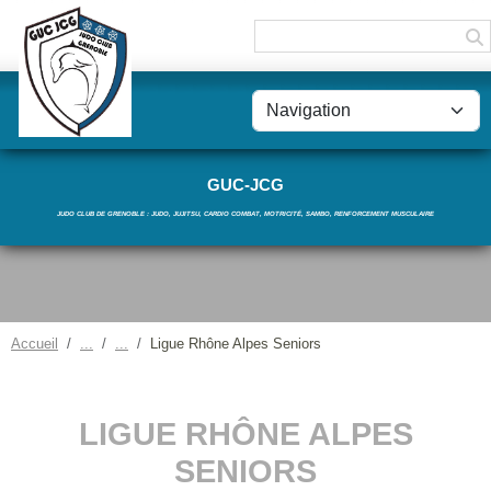
Panneau de gestion des cookies
GUC-JCG
JUDO CLUB DE GRENOBLE : JUDO, JUJITSU, CARDIO COMBAT, MOTRICITÉ, SAMBO, RENFORCEMENT MUSCULAIRE
Accueil
Ligue Rhône Alpes Seniors
LIGUE RHÔNE ALPES
SENIORS