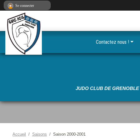
•
Panneau de gestion des cookies
Se connecter
•
•
•
Contactez nous !
•
JUDO CLUB DE GRENOBLE 
Accueil
Saisons
Saison 2000-2001