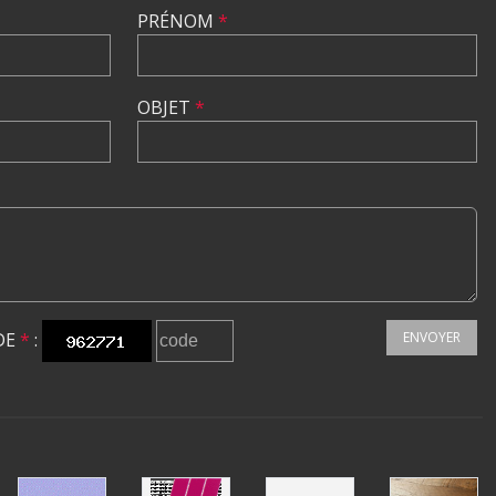
PRÉNOM
*
OBJET
*
DE
*
:
ENVOYER