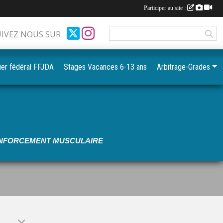
•
•
Participer au site :
UIVEZ NOUS SUR
•
•
ier fédéral FFJDA
Stages Vacances 6-13 ans
Arbitrage-Grades
•
•
RENFORCEMENT MUSCULAIRE
•
•
•