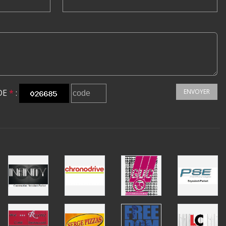
DE
*
:
ENVOYER