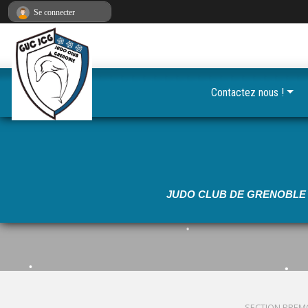
•
Panneau de gestion des cookies
Se connecter
•
•
Contactez nous !
•
•
•
•
JUDO CLUB DE GRENOBLE 
•
•
•
SECTION PREM