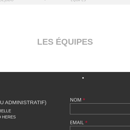
•
LES ÉQUIPES
•
•
•
NOM
*
U ADMINISTRATIF)
RELLE
D HERES
EMAIL
*