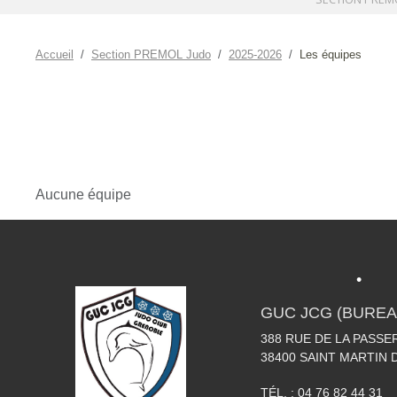
•
•
Accueil
Section PREMOL Judo
2025-2026
Les équipes
Aucune équipe
GUC JCG (BUREA
•
388 RUE DE LA PASSE
38400
SAINT MARTIN 
TÉL. :
04 76 82 44 31