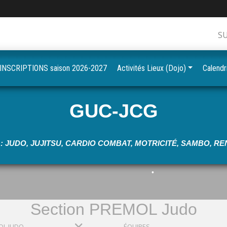
S
•
•
INSCRIPTIONS saison 2026-2027
Activités Lieux (Dojo)
Calendr
•
•
GUC-JCG
•
: JUDO, JUJITSU, CARDIO COMBAT, MOTRICITÉ, SAMBO, 
•
•
•
Section PREMOL Judo
OL JUDO
ÉQUIPES