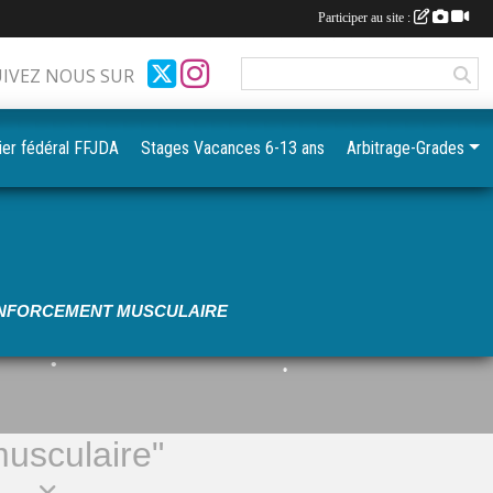
Participer au site :
UIVEZ NOUS SUR
ier fédéral FFJDA
Stages Vacances 6-13 ans
Arbitrage-Grades
RENFORCEMENT MUSCULAIRE
•
•
•
usculaire"