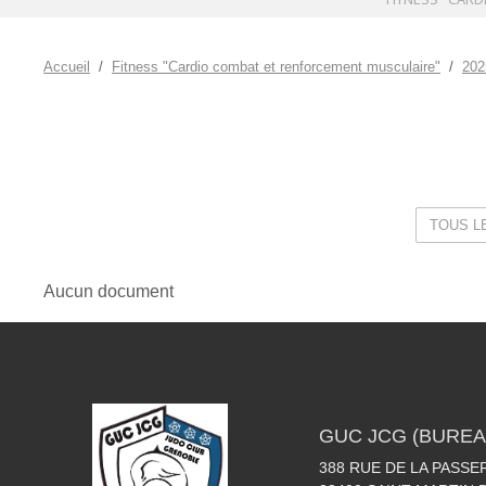
•
•
•
Accueil
Fitness "Cardio combat et renforcement musculaire"
202
•
Aucun document
•
GUC JCG (BUREA
388 RUE DE LA PASSE