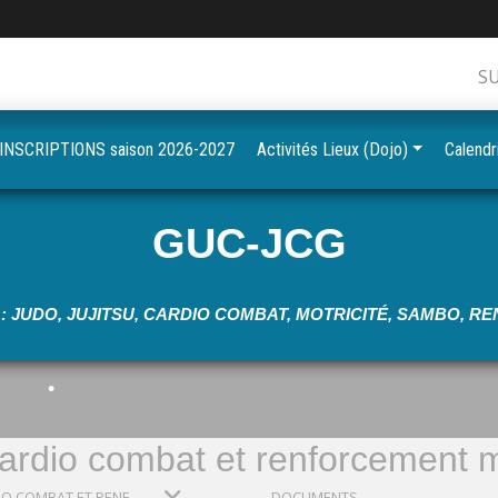
•
•
S
•
INSCRIPTIONS saison 2026-2027
Activités Lieux (Dojo)
Calendr
•
•
GUC-JCG
•
: JUDO, JUJITSU, CARDIO COMBAT, MOTRICITÉ, SAMBO, 
•
•
Cardio combat et renforcement m
FITNESS "CARDIO COMBAT ET RENFORCEMENT MUSCULAIRE"
DOCUMENTS