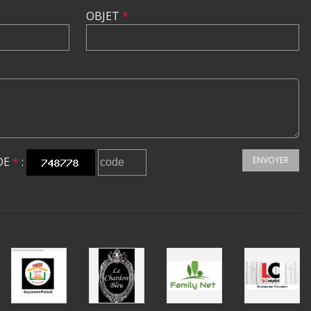
OBJET
*
DE
*
:
ENVOYER