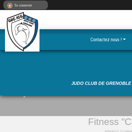
•
Panneau de gestion des cookies
Se connecter
•
Contactez nous !
•
•
•
•
•
•
JUDO CLUB DE GRENOBLE 
•
Fitness "